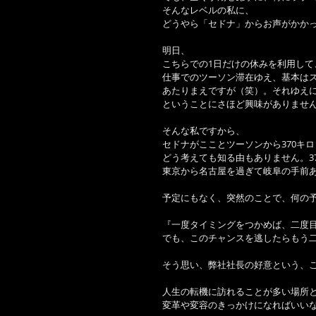
そんなレベルの私に、 
どうやら「セドナ」からお声がかかっ
明日、 
こちらでの1日だけの休みを利用して
仕事でのツーソン滞在ゆえ、基本はス
あたりまえですが（笑）。それゆえに
ということにさほど興味がありません
そんな私ですから、 
セドナがこことツーソンから370キ
どう考えても知る由もありません。3
東京から名古屋を過ぎて岐阜の手前あ
予定にもなく、突然のことで、何の予
『一度タイミングをつかめば、二度目
でも、このチャンスを逃したらもう二
そう思い、弊社社長の好意という、こ
人生の転機に訪れることが多い場所と
変革や変容のきっかけになればいいな