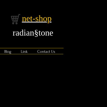
net-shop
radian§tone​
Blog
Link
Contact Us