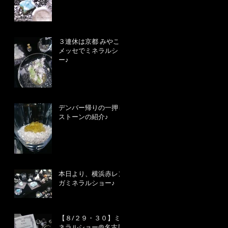
３連休は京都 みやこ
メッセでミネラルショ
ー♪
デンバー帰りの一押し
ストーンの紹介♪
本日より、横浜赤レン
ガミネラルショー♪
【８/２９・３０】ミ
ネラルショー@名古屋