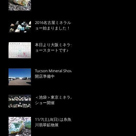
2016名古屋ミネラルシ
ョー始まりました！
本日より大阪ミネラシ
ョースタートです♪
Tucson Mineral Show
開店準備中
＜池袋＞東京ミネラル
ショー開催
11/7(土),8(日) は糸魚
川翡翠鉱物展