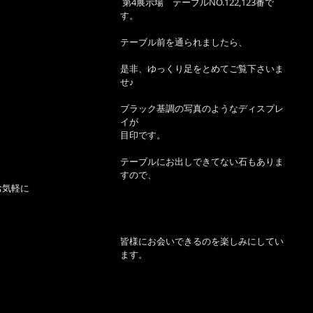
 第4展示場　テーブルNO.122,123番で
す。　
テーブル前を通られましたら、
是非、ゆっくり足をとめてご覧下さいま
せ♪
ブラック基調の写真のようなディスプレ
イが
目印です。
テーブルにお出しできてない石もありま
すので、
お気軽に
皆様にお会いできるのを楽しみにしてい
ます。 