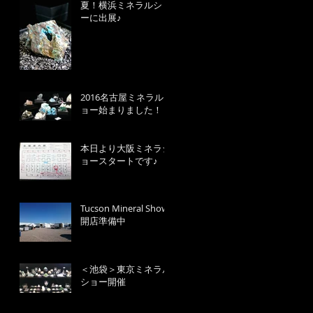
夏！横浜ミネラルショ
ーに出展♪
2016名古屋ミネラルシ
ョー始まりました！
本日より大阪ミネラシ
ョースタートです♪
Tucson Mineral Show
開店準備中
＜池袋＞東京ミネラル
ショー開催