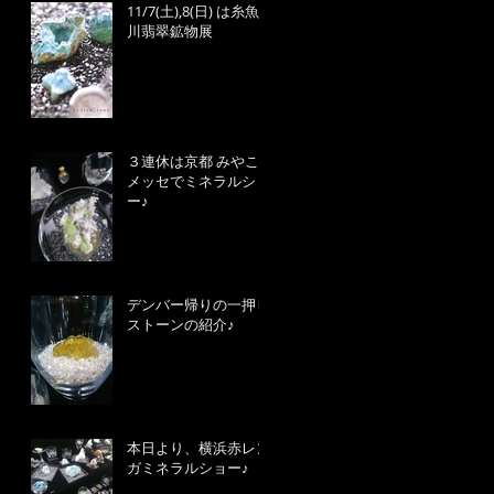
11/7(土),8(日) は糸魚
川翡翠鉱物展
３連休は京都 みやこ
メッセでミネラルショ
ー♪
デンバー帰りの一押し
ストーンの紹介♪
本日より、横浜赤レン
ガミネラルショー♪