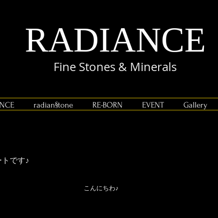
RADIANCE
Fine Stones & Minerals
ANCE
radian§tone
RE-BORN
EVENT
Gallery
トです♪
こんにちわ♪