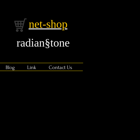
net-shop
radian§tone​
Blog
Link
Contact Us