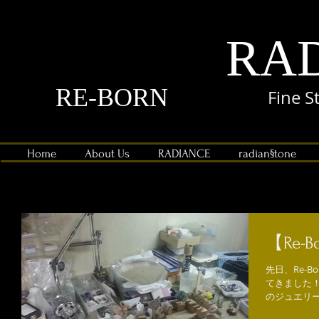
RA
RE-BORN
Fine S
Home
About Us
RADIANCE
radian§tone
【Re
先日、Re-
てきました！
のジュエリ
何とも感慨